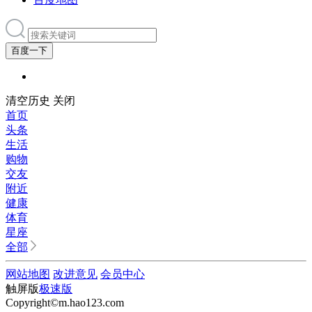
百度一下
清空历史
关闭
首页
头条
生活
购物
交友
附近
健康
体育
星座
全部
网站地图
改进意见
会员中心
触屏版
极速版
Copyright©m.hao123.com